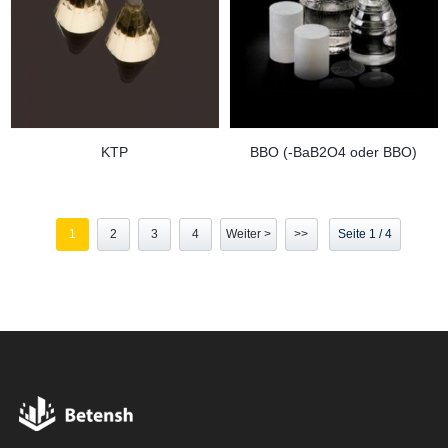
KTP
BBO (-BaB2O4 oder BBO)
1
2
3
4
Weiter >
>>
Seite 1 / 4