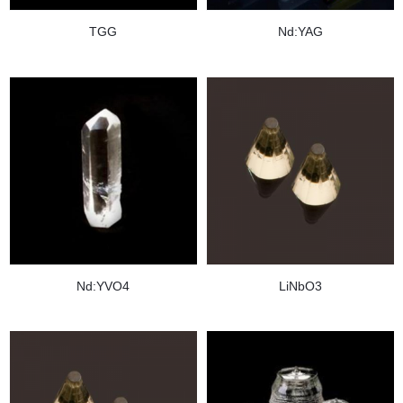
TGG
Nd:YAG
Nd:YVO4
LiNbO3